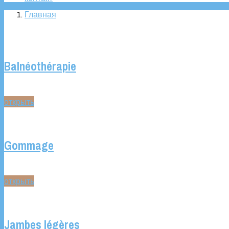
Главная
Balnéothérapie
открыть
Gommage
открыть
Jambes légères