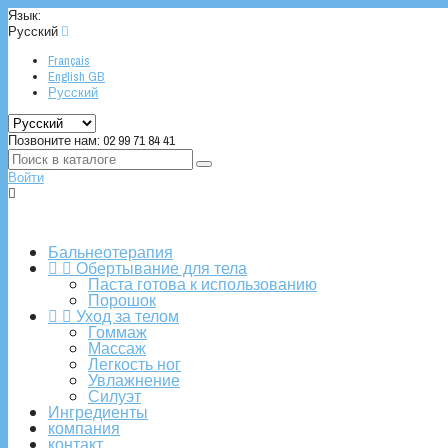
Язык:
Русский

Français
English GB
Русский
Позвоните нам:
02 99 71 84 41
Войти

Бальнеотерапия


Обертывание для тела
Паста готова к использованию
Порошок


Уход за телом
Гоммаж
Массаж
Легкость ног
Увлажнение
Силуэт
Ингредиенты
компания
контакт