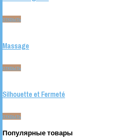
открыть
Massage
открыть
Silhouette et Fermeté
открыть
Популярные товары