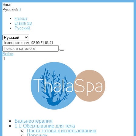
Язык:
Русский

Français
English GB
Русский
Позвоните нам:
02 99 71 84 41
Войти

Бальнеотерапия


Обертывание для тела
Паста готова к использованию
Порошок