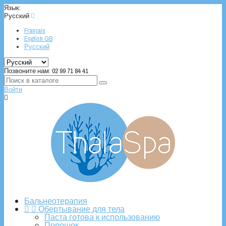
Язык:
Русский

Français
English GB
Русский
Позвоните нам:
02 99 71 84 41
Войти

Бальнеотерапия


Обертывание для тела
Паста готова к использованию
Порошок