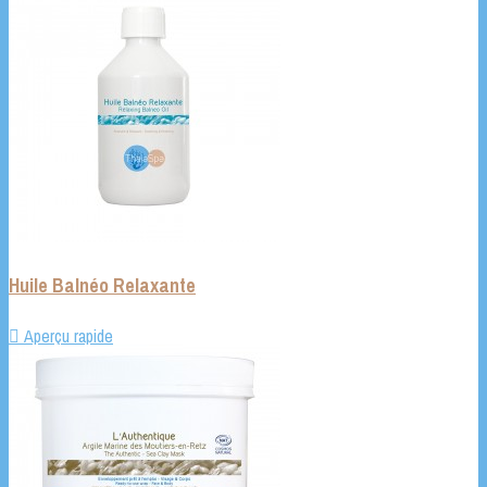
Huile Balnéo Relaxante

Aperçu rapide