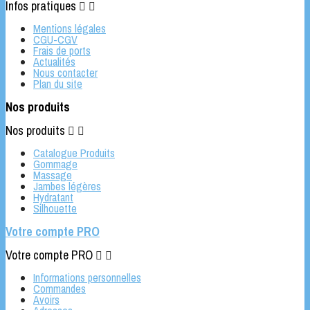
Infos pratiques


Mentions légales
CGU-CGV
Frais de ports
Actualités
Nous contacter
Plan du site
Nos produits
Nos produits


Catalogue Produits
Gommage
Massage
Jambes légères
Hydratant
Silhouette
Votre compte PRO
Votre compte PRO


Informations personnelles
Commandes
Avoirs