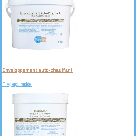
Enveloppement auto-chauffant

Aperçu rapide