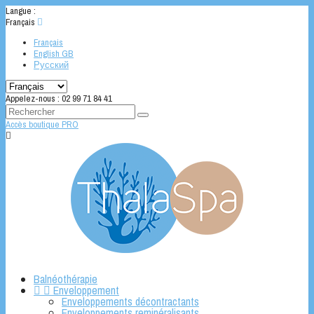
Langue :
Français

Français
English GB
Русский
Appelez-nous :
02 99 71 84 41
Accès boutique PRO

Balnéothérapie


Enveloppement
Enveloppements décontractants
Enveloppements reminéralisants