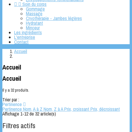


Soin du corps
Gommage
Massage
Cryothérapie - Jambes légères
Hydratant
Minceur
Les ingrédients
L'entreprise
Contact
Accueil
Accueil
Accueil
Il y a 32 produits.
Trier par :
Pertinence

Pertinence
Nom, A à Z
Nom, Z à A
Prix, croissant
Prix, décroissant
Affichage 1-12 de 32 article(s)
Filtres actifs