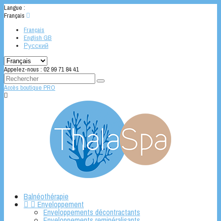
Langue :
Français

Français
English GB
Русский
Appelez-nous :
02 99 71 84 41
Accès boutique PRO

Balnéothérapie


Enveloppement
Enveloppements décontractants
Enveloppements reminéralisants