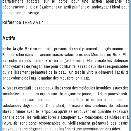
parfaitement adaptée sur le corps pour une action apaisante et
décontractante. C’est également un actif purifiant et antioxydant idéal pour
une application visage.
Référence
THENV7/1.4
Actifs
Notre
Argile Marine
naturelle provient du seul gisement d’argile marine de
France, situé dans un ancien marais salant près des Moutiers-en-Retz. Elle
est riche en sels minéraux et en oligo-éléments. Elle stimule les défenses
antioxydantes de l’organisme pour combattre les radicaux libres responsables
du vieillissement prématuré de la peau. Un test in vitro a démontré l’activité
antioxydante de l’argile marine des Moutiers-en-Retz.
➤ Stress oxydatif : les radicaux libres sont des molécules instables issues des
métabolismes de notre organisme. Un organisme jeune, fort d'un pouvoir anti-
radicalaire puissant, est capable de les piéger et de les transformer en
substances dégradables. Cependant, l’efficacité des capteurs de radicaux
libres diminue avec le temps. Lorsqu’ils se retrouvent en quantité excessive
dans le corps, les radicaux libres s’attaquent aux membranes cellulaires et à
l’ADN. Ils sont donc responsables du vieillissement prématuré des tissus,
provoquant une dégradation du collagène et une accentuation des rides.