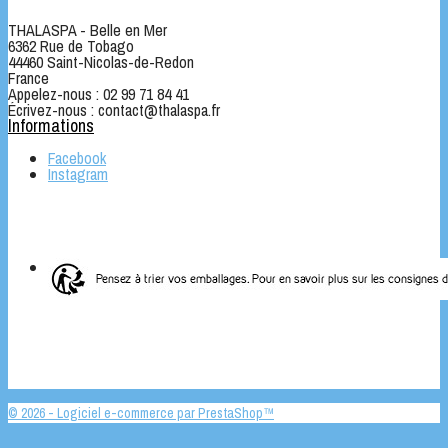
THALASPA - Belle en Mer
6362 Rue de Tobago
44460 Saint-Nicolas-de-Redon
France
Appelez-nous :
02 99 71 84 41
Écrivez-nous :
contact@thalaspa.fr
Informations
Facebook
Instagram
© 2026 - Logiciel e-commerce par PrestaShop™