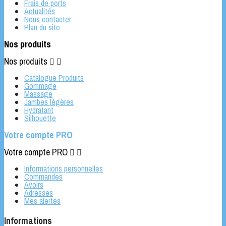
Frais de ports
Actualités
Nous contacter
Plan du site
Nos produits
Nos produits


Catalogue Produits
Gommage
Massage
Jambes légères
Hydratant
Silhouette
Votre compte PRO
Votre compte PRO


Informations personnelles
Commandes
Avoirs
Adresses
Mes alertes
Informations