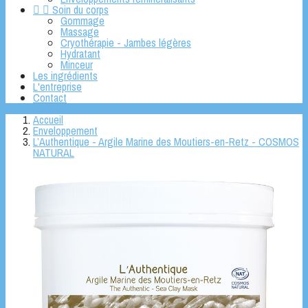


Soin du corps
Gommage
Massage
Cryothérapie - Jambes légères
Hydratant
Minceur
Les ingrédients
L'entreprise
Contact
Accueil
Enveloppement
L’Authentique - Argile Marine des Moutiers-en-Retz - COSMOS
NATURAL