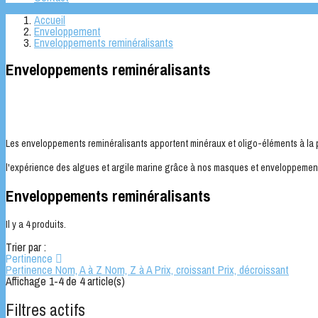
Accueil
Enveloppement
Enveloppements reminéralisants
Enveloppements reminéralisants
Les enveloppements reminéralisants apportent minéraux et oligo-éléments à la p
l'expérience des algues et argile marine grâce à nos masques et enveloppemen
Enveloppements reminéralisants
Il y a 4 produits.
Trier par :
Pertinence

Pertinence
Nom, A à Z
Nom, Z à A
Prix, croissant
Prix, décroissant
Affichage 1-4 de 4 article(s)
Filtres actifs