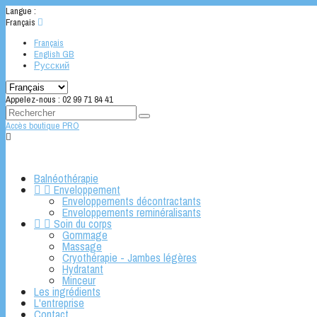
Langue :
Français

Français
English GB
Русский
Appelez-nous :
02 99 71 84 41
Accès boutique PRO

Balnéothérapie


Enveloppement
Enveloppements décontractants
Enveloppements reminéralisants


Soin du corps
Gommage
Massage
Cryothérapie - Jambes légères
Hydratant
Minceur
Les ingrédients
L'entreprise
Contact