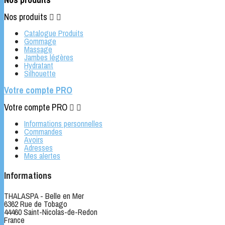
Nos produits


Catalogue Produits
Gommage
Massage
Jambes légères
Hydratant
Silhouette
Votre compte PRO
Votre compte PRO


Informations personnelles
Commandes
Avoirs
Adresses
Mes alertes
Informations
THALASPA - Belle en Mer
6362 Rue de Tobago
44460 Saint-Nicolas-de-Redon
France