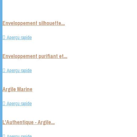
Enveloppement silhouette...

Aperçu rapide
Enveloppement purifiant et...

Aperçu rapide
Argile Marine

Aperçu rapide
L’Authentique - Argile...

Aperçu rapide