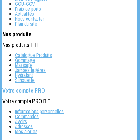
CGU-CGV
Frais de ports
Actualités
Nous contacter
Plan du site
Nos produits
Nos produits


Catalogue Produits
Gommage
Massage
Jambes légères
Hydratant
Silhouette
Votre compte PRO
Votre compte PRO


Informations personnelles
Commandes
Avoirs
Adresses
Mes alertes