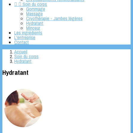


Soin du corps
Gommage
Massage
Cryothérapie - Jambes légères
Hydratant
Minceur
Les ingrédients
L'entreprise
Contact
Accueil
Soin du corps
Hydratant
Hydratant