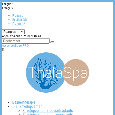
Langue :
Français

Français
English GB
Русский
Appelez-nous :
02 99 71 84 41
Accès boutique PRO

Balnéothérapie


Enveloppement
Enveloppements décontractants
Enveloppements reminéralisants