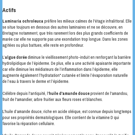
Actifs
Laminaria ochroleuca
préfère les milieux calmes de l'étage infralittoral. Elle
se situe toujours en dessous des autres laminaires et ne se découvre, en
Bretagne notamment, que très rarement lors des plus grands coefficients de
marée car elle ne supporte pas une exondation trop longue. Dans les zones
agitées ou plus battues, elle reste en profondeur.
L’
algue dorée
diminue le vieillissement photo-induit en renforçant la barrière
hydrolipidique de l’épiderme. De plus, elle a une activité apaisante importante
car elle diminue les médiateurs de l’inflammation dans l’épiderme, elle
augmente également l’hydratation* cutanée et limite l’évaporation naturelle
de l’eau à travers le derme et l’épiderme.
Célèbre depuis l'antiquité, l'
huile d'amande douce
provient de l'amandou,
fruit de l'amandier, arbre fruitier aux fleurs roses et blanches.
L’huile d’amande douce, riche en acide oléique, est connue depuis longtemps
pour ses propriétés dermatologiques. Elle contient de la vitamine D qui
favorise la réparation cellulaire.