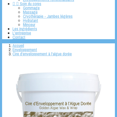


Soin du corps
Gommage
Massage
Cryothérapie - Jambes légères
Hydratant
Minceur
Les ingrédients
L'entreprise
Contact
Accueil
Enveloppement
Cire d'enveloppement à l'algue dorée