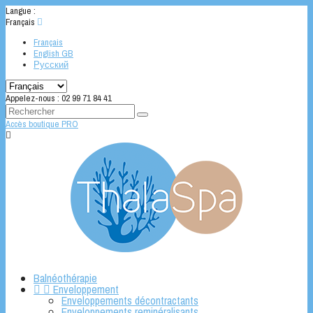
Langue :
Français

Français
English GB
Русский
Appelez-nous :
02 99 71 84 41
Accès boutique PRO

Balnéothérapie


Enveloppement
Enveloppements décontractants
Enveloppements reminéralisants