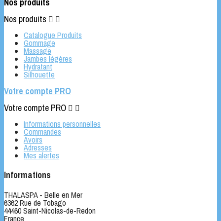
Nos produits
Nos produits


Catalogue Produits
Gommage
Massage
Jambes légères
Hydratant
Silhouette
Votre compte PRO
Votre compte PRO


Informations personnelles
Commandes
Avoirs
Adresses
Mes alertes
Informations
THALASPA - Belle en Mer
6362 Rue de Tobago
44460 Saint-Nicolas-de-Redon
France